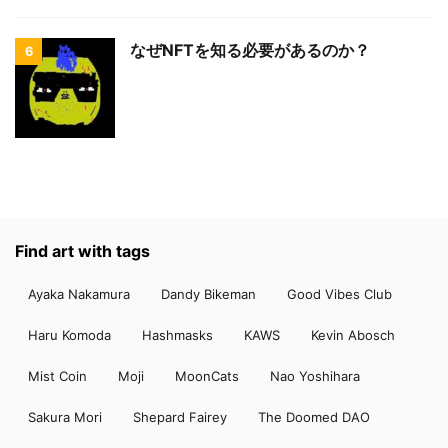
なぜNFTを知る必要があるのか？
6
Find art with tags
Ayaka Nakamura
Dandy Bikeman
Good Vibes Club
Haru Komoda
Hashmasks
KAWS
Kevin Abosch
Mist Coin
Moji
MoonCats
Nao Yoshihara
Sakura Mori
Shepard Fairey
The Doomed DAO